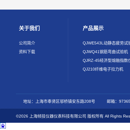
关于我们
产品展示
公司简介
QJWE543L动静态疲劳试
资料下载
QJWQ41钢筋弯曲试验机
QJRZ-45经济型熔融指数
QJ210纤维电子拉力机
地址：上海市奉贤区邬桥镇安东路208号
邮箱：97365
©2026 上海倾技仪器仪表科技有限公司 版权所有 All Rights Res