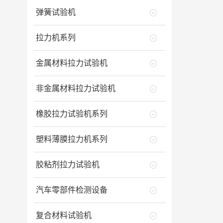
弹簧试验机
拉力机系列
金属材料拉力试验机
非金属材料拉力试验机
橡胶拉力试验机系列
塑料薄膜拉力机系列
胶粘剂拉力试验机
汽车零部件检测设备
复合材料试验机