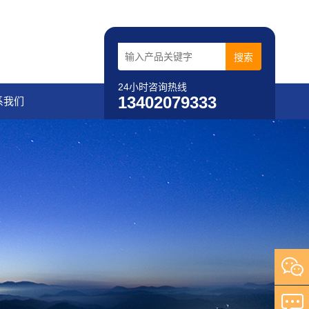
24小时咨询热线
13402079333
系我们