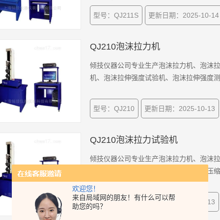
夹具可根据客户订做）做伸长率、拉力、
型号：QJ211S
更新日期：2025-10-14
力学试验。
QJ210泡沫拉力机
倾技仪器公司专业生产泡沫拉力机、泡沫
机、泡沫拉伸强度试验机、泡沫拉伸强度
型号：QJ210
更新日期：2025-10-13
QJ210泡沫拉力试验机
倾技仪器公司专业生产泡沫拉力机、泡沫
度试验机、泡沫拉伸强度测试仪、泡沫压
欢迎您！
来自局域网的朋友！有什么可以帮
型号：QJ210
更新日期：2025-10-13
助您的吗？