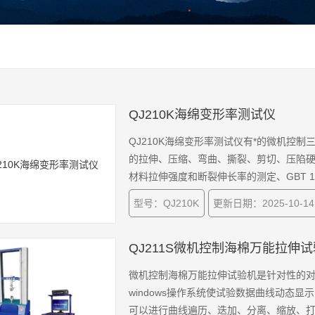
QJ210K海绵变形率测试仪
QJ210K海绵变形率测试仪有*的微机控制
的拉伸、压缩、弯曲、撕裂、剪切、压陷硬度、
材料拉伸强度和断裂伸长率的测定、GBT 108
2006-T 软质泡沫聚合材料模压和挤出
型号：QJ210K
更新日期：2025-10-14
QJ211S微机控制海棉万能拉伸
微机控制海棉万能拉伸试验机是针对性的
windows操作系统使试验数据曲线动态显
可以进行曲线遍历、迭加、分离、缩放、