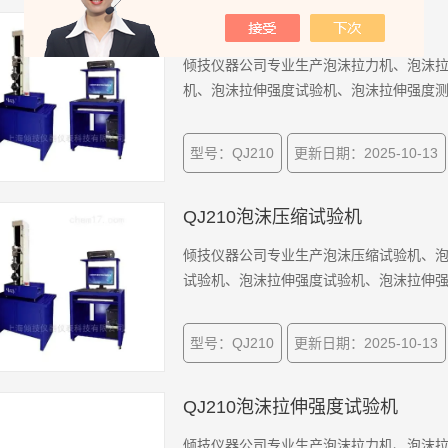
QJ210泡沫拉力测试仪
倾技仪器公司专业生产泡沫拉力机、泡沫
机、泡沫拉伸强度试验机、泡沫拉伸强度
型号：QJ210
更新日期：2025-10-13
QJ210泡沫压缩试验机
倾技仪器公司专业生产泡沫压缩试验机、
试验机、泡沫拉伸强度试验机、泡沫拉伸
型号：QJ210
更新日期：2025-10-13
QJ210泡沫拉伸强度试验机
倾技仪器公司专业生产泡沫拉力机、泡沫