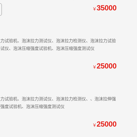
拉伸、压缩、弯曲、抗弯、撕裂、剪切、刺破、低调疲劳等多项
35000
￥
拉力试验机、泡沫拉力测试仪、泡沫拉力检测仪、泡沫拉力试验
测试仪、泡沫压缩强度试验机、泡沫压缩强度测试仪
25000
￥
拉力试验机、泡沫拉力测试仪、泡沫拉力检测仪、、泡沫拉伸强
缩强度试验机、泡沫压缩强度测试仪
25000
￥