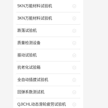
5KN万能材料试验机
3KN万能材料试验机
跌落试验机
质量检测设备
振动试验机
抗老化试验箱
全自动插拔试验机
回弹系数测试机
QJICHL动态滑轮疲劳试验机