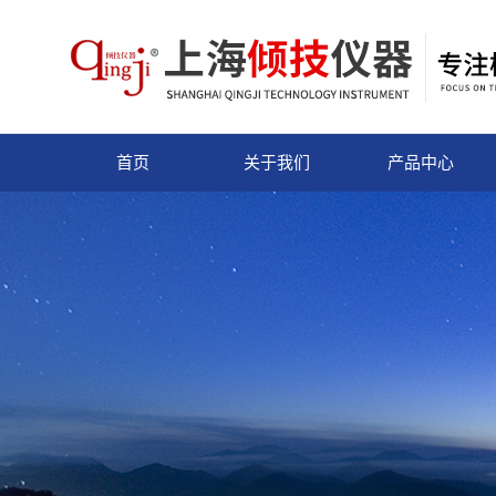
首页
关于我们
产品中心