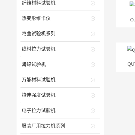
纤维材料试验机
热变形维卡仪
Q
弯曲试验机系列
线材拉力试验机
QU
海绵试验机
万能材料试验机
拉伸强度试验机
电子拉力试验机
服装厂用拉力机系列