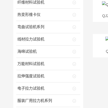
纤维材料试验机
热变形维卡仪
Q
弯曲试验机系列
线材拉力试验机
海绵试验机
万能材料试验机
拉伸强度试验机
电子拉力试验机
服装厂用拉力机系列