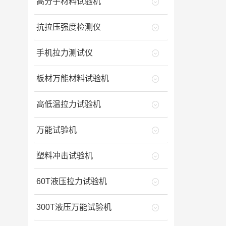
高分子材料试验机
抗拉压强度检测仪
手机拉力测试仪
板材万能材料试验机
高低温拉力试验机
万能试验机
塑料冲击试验机
60T液压拉力试验机
300T液压万能试验机