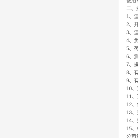
使用
二、
1、
2、升
3、温
4、负
5、荷
6、测
7、
8、
9、
10、
11、
12、
13、
14
15、
公司