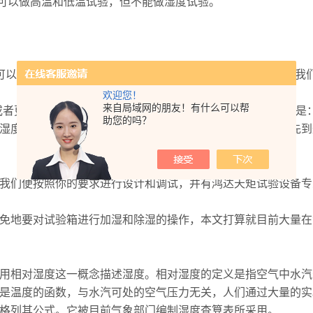
只可以做高温和低温试验，但不能做湿度试验。
度，可以做湿度20%~98%R.H，当然也可根据要求做更低的湿度，
欢迎您！
来自局域网的朋友！有什么可以帮
度或者更低，且可以做湿度(只限制15~85度)。湿热交变试验主
助您的吗？
湿度按照设定的速率同时变化。一般的恒温恒湿试验是温度先到
们便按照你的要求进行设计和调试，并有鸿达天矩试验设备专
地要对试验箱进行加湿和除湿的操作，本文打算就目前大量在
相对湿度这一概念描述湿度。相对湿度的定义是指空气中水汽
是温度的函数，与水汽可处的空气压力无关，人们通过大量的实
格列其公式。它被目前气象部门编制湿度查算表所采用。