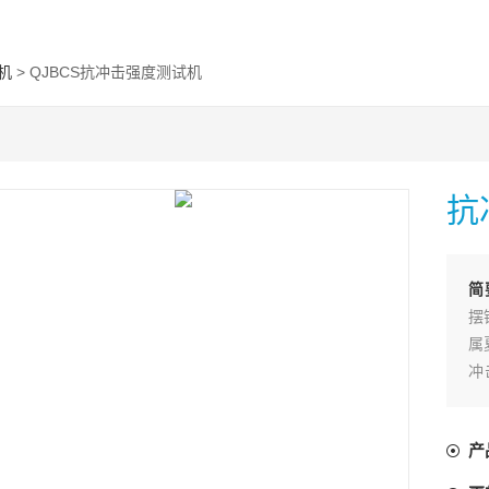
机
> QJBCS抗冲击强度测试机
抗
简
摆
属
冲
试
落
产