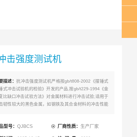
冲击强度测试机
要描述：
抗冲击强度测试机严格按gb/t808-2002《摆锤式
锤式冲击试验机的检验》开发的产品,按gb/t229-1994《金
夏比缺口冲击试验方法》对金属材料进行冲击试验;适用于
击韧性较大的黑色金属，如钢铁及其合金材料的冲击性能
验等。该机采用于手动扬摆，磨擦制动，由操纵手柄完成
锤、制动等动作，具有结构简单，操作方便等特点。
品型号：
QJBCS
厂商性质：
生产厂家