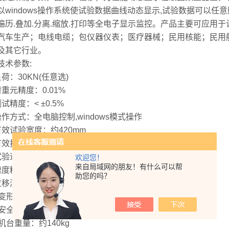
以windows操作系统使试验数据曲线动态显示,试验数据可以任
遍历.叠加.分离.缩放.打印等全电子显示监控。产品主要可应用
汽车生产；电线电缆；包仪器仪表；医疗器械；民用核能；民用
及其它行业。
技术参数:
荷：30KN(任意选)
荷重元精度：0.01%
试精度：< ±0.5%
操作方式：全电脑控制,windows模式操作
有效试验宽度：约420mm
有效拉伸空间：约800mm
验速度: 0.001~500mm/min
欢迎您！
来自局域网的朋友！有什么可以帮
速度精度：±0.5%以内；
助您的吗？
位移测量精度：±0.5%以内；
、变形测量精度：±0.5%以内
、安全装置：电子限位保护，紧急停止键
机台重量：约140kg