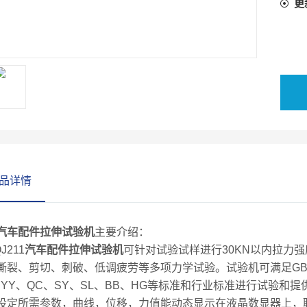
更
品详情
汽车配件拉伸试验机
主要介绍：
211
汽车配件拉伸试验机
可针对试验试样进行30KN以内拉力
撕裂、剪切、刺破、低调疲劳等多项力学试验。试验机可满足GB、ISO
、YY、QC、SY、SL、BB、HG等标准和行业标准进行试验和
设定所需参数，曲线，位移，力值能动态显示在液晶数显器上，