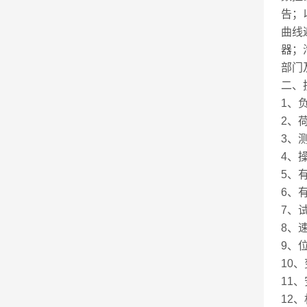
告；
曲线
器；
部门
二、
1、负
2、
3、测
4、
5、
6、
7、试
8、
9、
10
11
12、