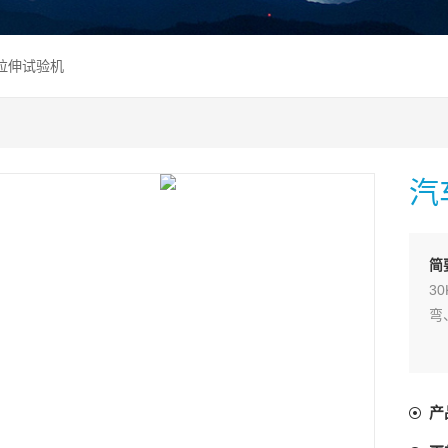
件拉伸试验机
汽
简
3
弯
产