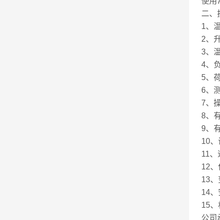
使用
二、
1、
2、升
3、温
4、负
5、荷
6、测
7、
8、
9、
10、
11、
12、
13、
14
15、
公司