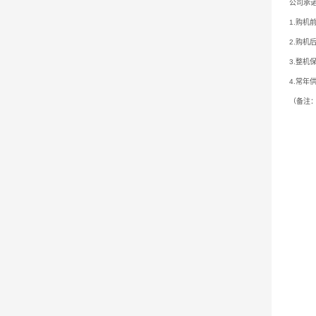
公司承
1.购机
2.购机
3.整机
4.常
（备注