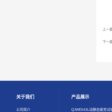
上一
下一
关于我们
产品展示
公司简介
QJWE543L动静态疲劳试