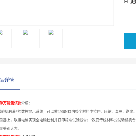
更
品详情
伸万能测试仪
介绍：
验机有着
*的数控显示系统，
可以做2500N以内整个材料中拉伸、压缩、弯曲、剥离
显器上，联接
电脑实现全电脑控制并打印标准试验报告；
*改变传统材料式试验机机
显美观大方。