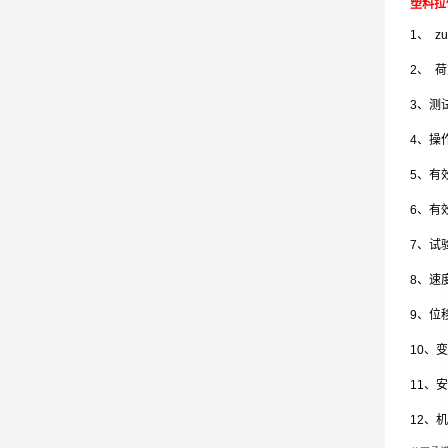
塑料拉
1、 
2、 
3、测试
4、
5、有
6、有
7、试验
8、速度
9、位移
10、变
11、安
12、机