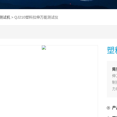
测试机
> QJ210塑料拉伸万能测试仪
塑
简
伸
制
力
柱
拉
产
等