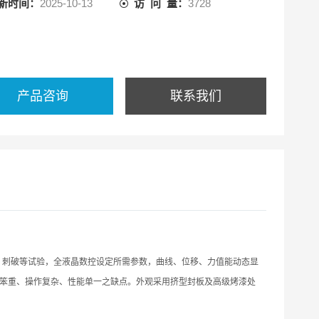
新时间：
2025-10-13
访 问 量：
3728
产品咨询
联系我们
、刺破等试验，
全液晶数控设定所需参数，曲线、位移、力值能动态显
台笨重、操作复杂、性能单一之缺点。外观采用挤型封板及高级烤漆处