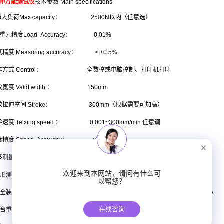
伸万能测试仪
技术参数 Main specifications
zui大负荷Max capacity： 2500N以内（任意选）
荷重元精度Load Accuracy： 0.01%
精度 Measuring accuracy： < ±0.5%
操作方式 Control： 全数控或电脑控制、打印机打印
效宽度 Valid width ： 150mm
效拉伸空间 Stroke： 300mm（根据需要可加高）
速度 Tetxing speed ： 0.001~300mm/min 任意调
精度 Speed Accuracy： ±0.5%以内；
测量精度Stroke Accuracy： ±0.5%以内；
欢迎来到本网站，请问有什么可
形测量精度Displacement Accuracy：±0.5%以内
以帮您？
全装置 Safety device： 电子限位保护，紧急停止键 Safeguard stroke
在线咨询
台重量Main Unit Weight ： 约45kg