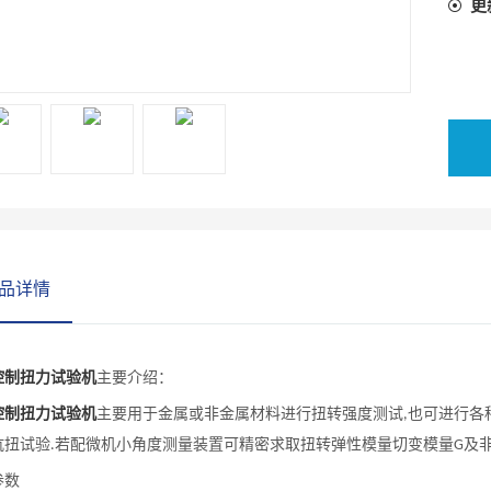
更
品详情
控制扭力试验机
主要介绍：
控制扭力试验机
主要用于金属或非金属材料进行扭转强度测试
也可进行各
,
抗扭试验
若配微机小角度测量装置可精密求取扭转弹性模量切变模量
及
.
G
参数