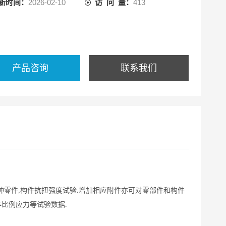
新时间：
2026-02-10
访 问 量：
413
产品咨询
联系我们
种零件
构件抗扭强度试验
增加相应附件亦可对零部件和构件
,
.
非比例应力等试验数据
.