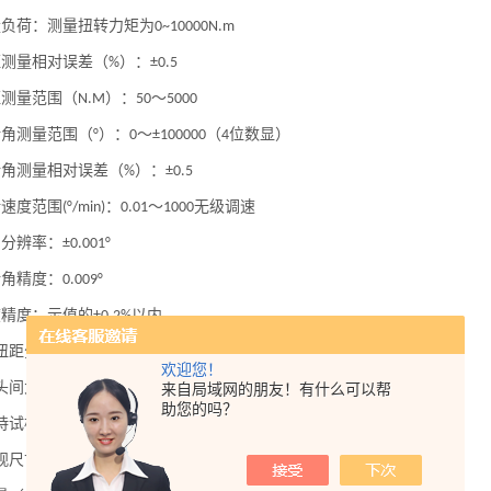
量负荷：测量扭转力矩为
0~10000N.m
距测量相对误差（
）：
%
±0.5
距测量范围（
）：
～
N.M
50
5000
转角测量范围（
）：
～
（
位数显）
°
0
±100000
4
转角测量相对误差（
）：
%
±0.5
转速度范围
：
～
无级调速
(°/min)
0.01
1000
角分辨率：
±0.001°
转角精度：
0.009°
度精度：示值的
以内。
±0.2%
扭距分辨率：
，内外不分档，全程分辨率不变。
1/350000
欢迎您！
头间大间距（
）：
来自局域网的朋友！有什么可以帮
mm
1500
助您的吗？
持试样尺寸（
）：
～
或更大
mm
Φ8
Φ40
观尺寸（
）：
mm
2800*4700*1250