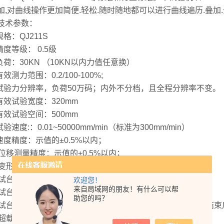
加,对曲线操作更加简便.轻松.随时随地都可以进行曲线遍历.叠加
技术参数：
规格：QJ211S
精度等级： 0.5级
 负荷：30KN （10KN以内力值任意换）
有效测力范围：0.2/100-100%;
 试验力分辨率，负荷50万码；内外不分档，且全程分辨率不变。
 有效试验宽度：320mm
 有效试验空间：500mm
试验速度:：0.01~50000mm/min（标准为300mm/min）
 速度精度：示值的±0.5%以内；
、位移测量精度：示值的±0.5%以内；
、变形测量精度：示值的±0.5%以内；
、试台升降装置：快/慢两种速度控制，可点动；
欢迎您！
来自局域网的朋友！有什么可以帮
、试台安全装置：电子限位保护
助您的吗？
、试台返回：手动可以速度返回试验初始位置，自动可在试验结束
、超载保护：超过负荷10%时自动保护；