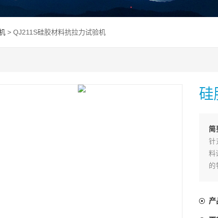
机
> QJ211S硅胶材料抗拉力试验机
硅
简
针
料
的
发
等
产