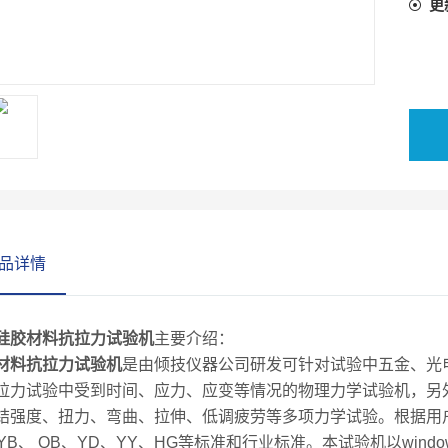
更
品详情
硅胶材料抗拉力试验机
主要介绍：
材料抗拉力试验机
是由倾技仪器公司研发可针对试验中五金、光电
拉力试验中受到时间、应力、应变等情况的物理力学试验机，另
结强度、扭力、弯曲、拉伸、低调疲劳等多项力学试验。根据用户要求做
、YB、 QB、YD、YY、HG等标准和行业标准。本试验机以win