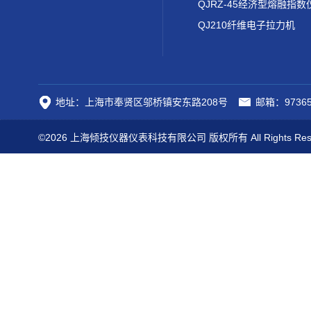
QJRZ-45经济型熔融指数
QJ210纤维电子拉力机
地址：上海市奉贤区邬桥镇安东路208号
邮箱：97365
©2026 上海倾技仪器仪表科技有限公司 版权所有 All Rights Res