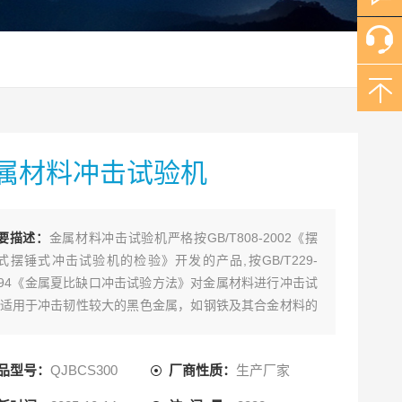
属材料冲击试验机
要描述：
金属材料冲击试验机严格按GB/T808-2002《摆
式摆锤式冲击试验机的检验》开发的产品,按GB/T229-
994《金属夏比缺口冲击试验方法》对金属材料进行冲击试
;适用于冲击韧性较大的黑色金属，如钢铁及其合金材料的
击性能试验等。该机采用于手动扬摆，磨擦制动，由操纵
柄完成落锤、制动等动作，具有结构简单，操作方便等特
品型号：
QJBCS300
厂商性质：
生产厂家
。