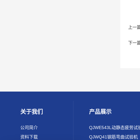
上一
下一
关于我们
产品展示
公司简介
QJWE543L动静态疲劳试
资料下载
QJWQ41钢筋弯曲试验机