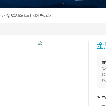
机
> QJBCS300金属材料冲击试验机
金
简
锤
1
验
冲
手
产
点