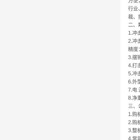
方便
行业
裁、
二、
1.冲
2.冲
精度：
3.摆
4.打
5.冲
6.外
7.电
8.净
三、
1.
2.
3.
4.