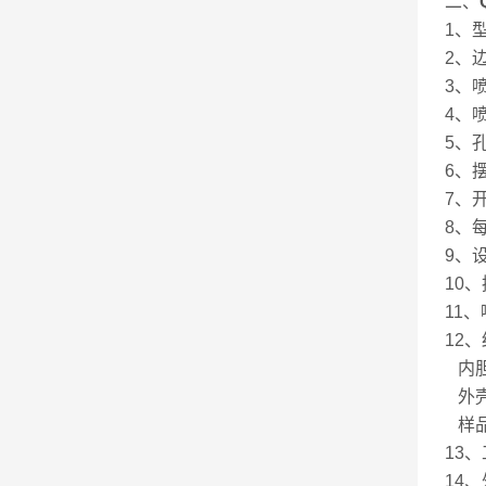
二、
1、型
2、边
3、喷
4、喷
5、
6、
7、
8、每
9、
10
11、
12
内胆
外壳
样品
13、
14、