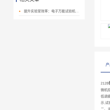
提升实验室效率：电子万能试验机的现代化应用探索
产
212B
微机
低调疲
示,试
二、