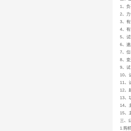
1、负
2、力
3、有
4、有
5、试
6、
7、位
8、变
9、
10
11
12
13、
14、
15、
三、
1.