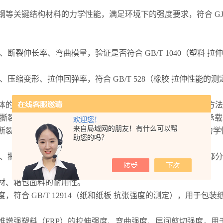
钢等关键结构材料的力学性能，满足环境下的强度要求，符合
G
、断裂伸长率、弯曲模量，验证是否符合
GB/T 1040（塑
、压缩变形、拉伸回弹率，符合 GB/T 528（橡胶 拉伸性能
的轴心抗压强度，符合 GB/T 50081（混凝土力学性能试验
撕裂强度、剥离强度，确保水利工程、路基加固中的防渗和承载
欢迎您！
来自局域网的朋友！有什么可以帮
裂模数，避免使用过程中碎裂（符合 GB/T 9963 钢化玻璃力
助您的吗？
、撕破强度，符合
GB/T 3923.1（纺织品 织物拉伸性能 第
鞋材、箱包面料的耐用性。
，符合 GB/T 12914（纸和纸板 抗张强度的测定），用于包
纤维增强塑料（FRP）的拉伸强度、弯曲强度、层间剪切强度，