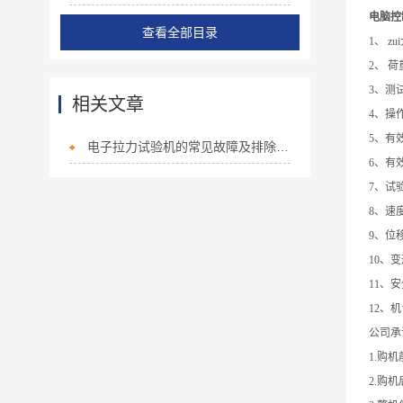
电脑控
查看全部目录
1、 zu
2、 荷
3、测试精
相关文章
4、操
5、有效宽
电子拉力试验机的常见故障及排除方法
6、有效
7、试验速
8、速度
9、位移
10、变形
11、安全
12、机台
公司承
1.购
2.购