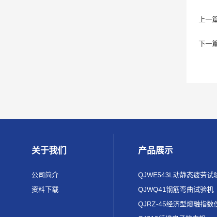
上一
下一
关于我们
产品展示
公司简介
QJWE543L动静态疲劳试
资料下载
QJWQ41钢筋弯曲试验机
QJRZ-45经济型熔融指数