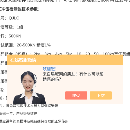
式冲击检测仪
技术参数：
型号：QJLC
精度等级：1级
量程：500KN
测试范围：20-500KN 精度1%
砝码组合（45钢）：2kg、3kg、4kg、5kg、10、20、50、100kg等任意
砝码重量误差：1%
欢迎您！
跌落高度：0-10000mm（可调）
来自局域网的朋友！有什么可以帮
助您的吗？
跌落高度精度：0.1mm
诺：
机前，我们专门派技术人员为您设计
合适的
流程和方案
机后，将免费指派技术人员为您调试安装
机保修一年，产品终身维护
年供应设备的易损件及耗品确保仪器能正常使用