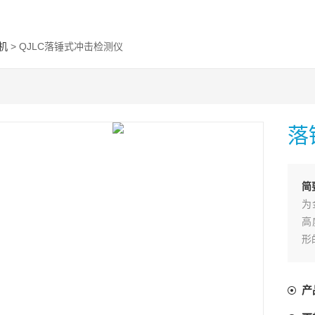
机
> QJLC落锤式冲击检测仪
落
简
为
高
形
冲
显
产
备