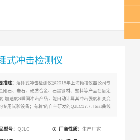
锤式冲击检测仪
要描述：
落锤式冲击检测仪是2018年上海倾技仪器公司专
金刚石、岩石、硬质合金、石墨钢材、塑料等产品在额定
度-加速度S瞬间冲击产品，能自动计算其冲击强度和变变
的专用试验设备；有着*的自主研发的QJLC17.7.Ttest曲线
击测控软件系统，是集成多种控制方式与测量，集测量、
示、存储、数据查询、传感器标定于一体的高性能测试设
品型号：
QJLC
厂商性质：
生产厂家
。