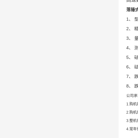
落锤
1、 
2、 
3、 
4、 
5、 
6、 
7、 
8、 
公司承
1.购
2.购
3.整
4.常