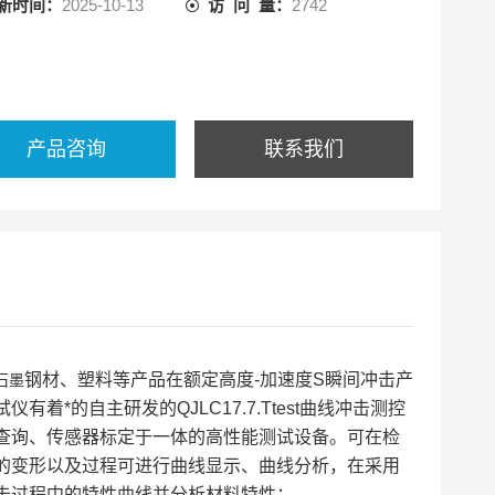
新时间：
2025-10-13
访 问 量：
2742
产品咨询
联系我们
钢材、塑料等产品在额定高度-加速度S瞬间冲击产
石墨
有着*的自主研发的QJLC17.7.Ttest曲线冲击测控
查询、传感器标定于一体的高性能测试设备。
可在检
的变形以及过程可进行曲线显示、曲线分析，在采用
击过程中的特性曲线并分析材料特性；