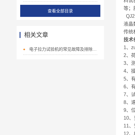
料试
等；
查看全部目录
QJ2
液晶
传统
相关文章
技术
1、z
电子拉力试验机的常见故障及排除方法
2、荷
3、测试
4、
5、有
6、有
7、试
8、速
9、位
10、
11、
12、