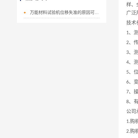
样、
万能材料试验机位移失准的原因可能有哪些？
广泛
技术
、
1
、
2
、
3
、
4
、
5
、
6
、
7
、
8
公司
购
1.
购
2.