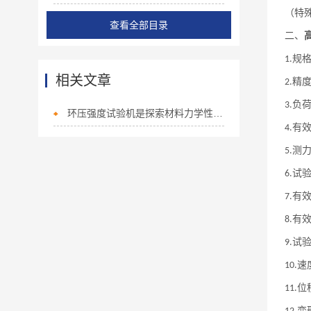
（特
查看全部目录
二、
规
1.
相关文章
精
2.
负
3.
环压强度试验机是探索材料力学性能的关键工具
有
4.
测
5.
试
6.
有
7.
有
8.
试
9.
速
10.
位
11.
变