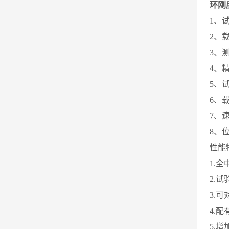
环刚
1、试
2、载荷
3、测
4、精
5、试
6、
7、速
8、位
性能
1.
2.
3.
4.
5.