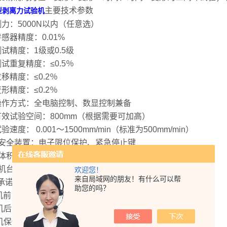
主要技术参数
型剥离力试验机
测力：5000N以内（任意选）
传感器精度：0.01%
测试精度：1级或0.5级
测试重复精度：≤0.5％
移精度：≤0.2％
形精度：≤0.2％
操作方式：全电脑控制、数显控制兼备
有效试验空间：800mm（根据需要可加高）
验速度： 0.001～1500mm/min（标准为500mm/min）
、安全装置：电子限位保护、紧急停止键
体积（长×宽×高）：约590×355×1640mm
、机台重量：约85kg
欢迎您！
来自局域网的朋友！有什么可以帮
承诺：
助您的吗？
购机前，我们专门派技术人员为您设计合适的流程和方案
购机后，将免费指派技术人员为您调试安装
整机保修一年，产品终身维护