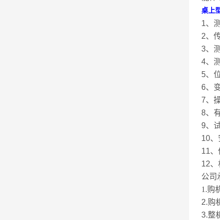
桌上
1、
2、
3、
4、
5、位
6、变
7、
8、
9、试
10
11、
12
公司
1.
2.
3.