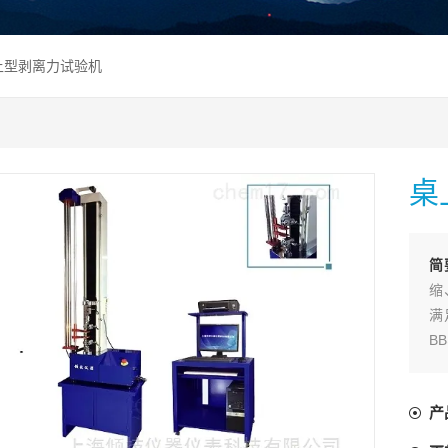
桌上型剥离力试验机
桌
简
缩
满
B
产