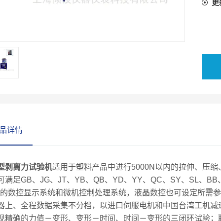
更
品详情
型剥离力试验机
适用于塑料产品中进行5000N以内的拉伸、压
可满足GB、JG、JT、YB、QB、YD、YY、QC、SY、SL、BB
*的数控显示系统和微机控制处理系统，液晶数控也可设定所需
器上、全程数据采集不分档，以进口伺服电机和中国台湾工机减速
现精确的力值－变形、变形－时间、时间－变形的三闭环试验；