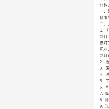
材料
一、
精确
二、
⒈ 
氙灯工
氙灯
风冷
氙灯辐
2．
3．
4．试
5．工
6．
7.
8.
9. 