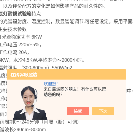
，以及评价配方的变化是如何影响产品的耐久性的。
氙灯耐候试验箱
特点
的光谱辐射度、温度控制，数显智能调节.可任意设定。采用平面
主要技术参数
灯光源额定功率 6KW
作电压 220V±5%，
工作电流 20A，
3KW，水冷4.5KW.平均寿命～2000小时。
射强度 （300-800nm）550W/m2
温度范围： RT+10℃～80℃±1℃（可调
温度均匀度：≤2℃
欢迎您！
来自局域网的朋友！有什么可以帮
样架内/外半径100/220mm，试样架旋转速度 5r/min，试样架中
助您的吗？
作室尺寸500×500×600mm或
可显示辐射强度.积算值
 降雨时间0～9999分钟（可调）
 降雨周期0～240分钟（间隔（断）可调）
光谱波长290nm~800nm