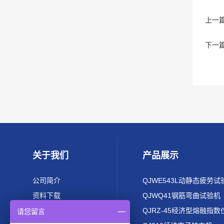
上一
下一
关于我们
产品展示
公司简介
QJWE543L动静态疲劳试
资料下载
QJWQ41钢筋弯曲试验机
QJRZ-45经济型熔融指数
请您留言