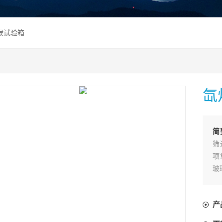
耐候试验箱
氙
简
筛
项
玻
产