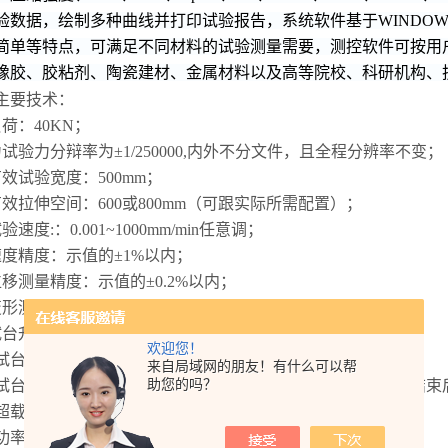
验数据，绘制多种曲线并打印试验报告，系统软件基于WINDO
简单等特点，可满足不同材料的试验测量需要，测控软件可按用
橡胶、胶粘剂、陶瓷建材、金属材料以及高等院校、科研机构、
主要技术：
负荷：40KN；
力试验力分辩率为±1/250000,内外不分文件，且全程分辨率不变；
有效试验宽度：500mm；
有效拉伸空间：600或800mm（可跟实际所需配置）；
验速度:：0.001~1000mm/min任意调；
速度精度：示值的±1%以内；
位移测量精度：示值的±0.2%以内；
变形测量精度：示值的±0.2%以内；
试台升降装置：快/慢两种速度控制，可点动；
欢迎您！
、试台安全装置：电子限位保护；
来自局域网的朋友！有什么可以帮
助您的吗？
、试台返回：手动可以速度返回试验初始位置，自动可在试验结束
、超载保护：超过负荷10%时自动保护；
功率： 1.5KW；