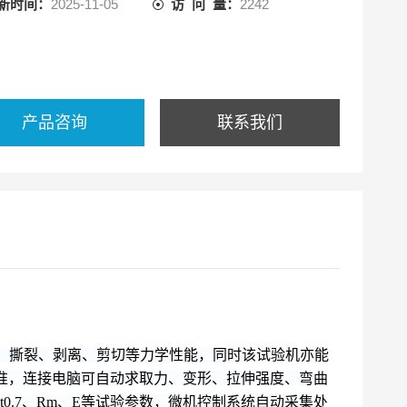
新时间：
2025-11-05
访 问 量：
2242
产品咨询
联系我们
、撕裂、剥离、剪切等力学性能，同时该试验机亦能
等试验标准，连接电脑可自动求取力、变形、拉伸强度、弯曲
.65、Rt0.7、Rm、E等试验参数，微机控制系统自动采集处