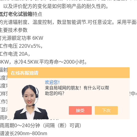
，以及评价配方的变化是如何影响产品的耐久性的。
氙灯老化试验箱
特点
的光谱辐射度、温度控制，数显智能调节.可任意设定。采用平面
主要技术参数
灯光源额定功率 6KW
作电压 220V±5%，
工作电流 20A，
3KW，水冷4.5KW.平均寿命～2000小时。
射强度 （300-800nm）550W/m2
温度范围： RT+10℃～80℃±1℃（可调
欢迎您！
温度均匀度：≤2℃
来自局域网的朋友！有什么可以帮
助您的吗？
样架内/外半径100/220mm，试样架旋转速度 5r/min，试样架中
作室尺寸500×500×600mm或
可显示辐射强度.积算值
 降雨时间0～9999分钟（可调）
 降雨周期0～240分钟（间隔（断）可调）
光谱波长290nm~800nm