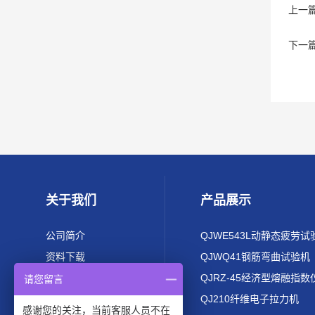
上一
下一
关于我们
产品展示
公司简介
QJWE543L动静态疲劳试
资料下载
QJWQ41钢筋弯曲试验机
QJRZ-45经济型熔融指数
请您留言
QJ210纤维电子拉力机
感谢您的关注，当前客服人员不在