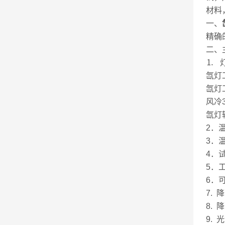
材料
一、
精确
二、
⒈ 
氙灯工
氙灯
风冷
氙灯辐
2．
3．
4．试
5．工
6．
7.
8.
9. 