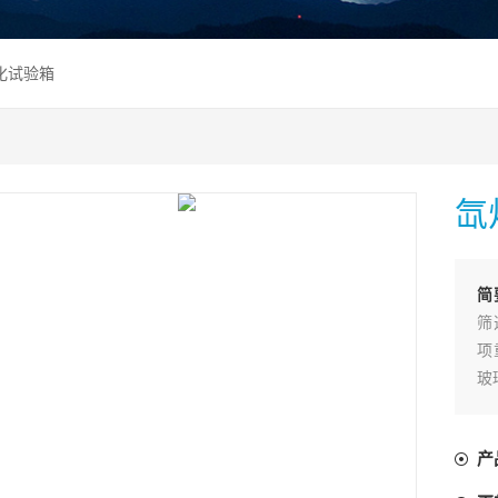
老化试验箱
氙
简
筛
项
玻
产