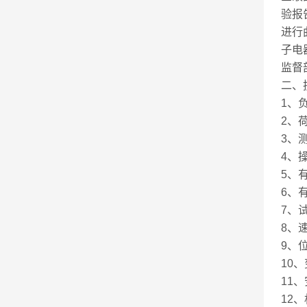
验报
进行
子电
监督
二、
1、负
2、
3、测
4、
5、
6、
7、试
8、
9、
10
11
12、