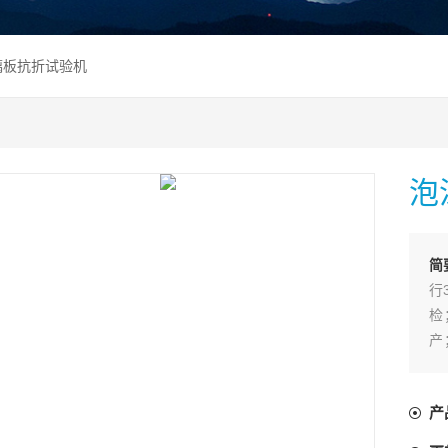
玻璃板抗折试验机
泡
简
行
检
产
空
它
产