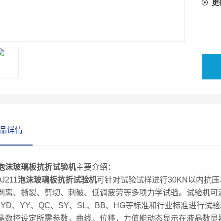
更
品详情
泡沫玻璃板抗折试验机
主要介绍：
211
泡沫玻璃板抗折试验机
可针对试验试样进行30KN以内抗
剥离、撕裂、剪切、刺破、低调疲劳等多项力学试验。试验机可满足GB、
、YD、YY、QC、SY、SL、BB、HG等标准和行业标准进行
晶数控设定所需参数，曲线，位移，力值能动态显示在液晶数显