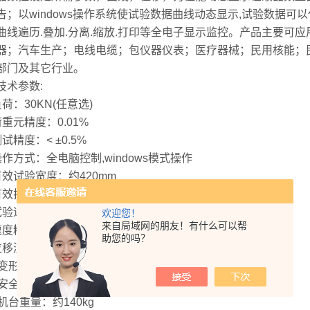
告；以windows操作系统使试验数据曲线动态显示,试验数据可
曲线遍历.叠加.分离.缩放.打印等全电子显示监控。产品主要可
器；汽车生产；电线电缆；包仪器仪表；医疗器械；民用核能；
部门及其它行业。
技术参数:
荷：30KN(任意选)
荷重元精度：0.01%
试精度：< ±0.5%
操作方式：全电脑控制,windows模式操作
有效试验宽度：约420mm
有效拉伸空间：约800mm
验速度: 0.001~500mm/min
欢迎您！
来自局域网的朋友！有什么可以帮
速度精度：±0.5%以内；
助您的吗？
位移测量精度：±0.5%以内；
、变形测量精度：±0.5%以内
、安全装置：电子限位保护，紧急停止键
机台重量：约140kg