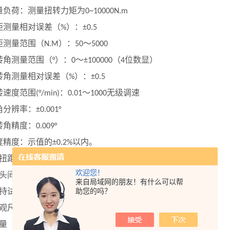
量负荷：测量扭转力矩为
0~10000N.m
距测量相对误差（
）：
%
±0.5
距测量范围（
）：
～
N.M
50
5000
转角测量范围（
）：
～
（
位数显）
°
0
±100000
4
转角测量相对误差（
）：
%
±0.5
转速度范围
：
～
无级调速
(°/min)
0.01
1000
角分辨率：
±0.001°
转角精度：
0.009°
度精度：示值的
以内。
±0.2%
扭距分辨率：
，内外不分档，全程分辨率不变。
1/350000
欢迎您！
头间大间距（
）：
mm
1500
来自局域网的朋友！有什么可以帮
持试样尺寸（
）：
助您的吗？
～
或更大
mm
Φ8
Φ40
观尺寸（
）：
mm
2800*4700*1250
量（
）：
Kg
1500