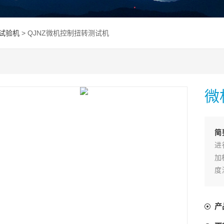
试验机
> QJNZ微机控制扭转测试机
微
简
进
加
度
力
产