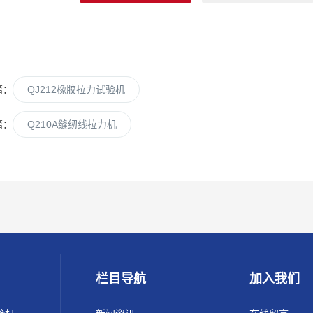
篇：
QJ212橡胶拉力试验机
篇：
Q210A缝纫线拉力机
栏目导航
加入我们