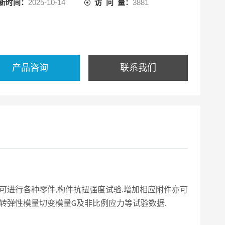
新时间：
2025-10-14
访 问 量：
3881
产品咨询
联系我们
可进行各种零件
构件抗扭强度试验
增加相应附件亦可
,
.
转弹性模量切变模量
及非比例应力等试验数据
G
.