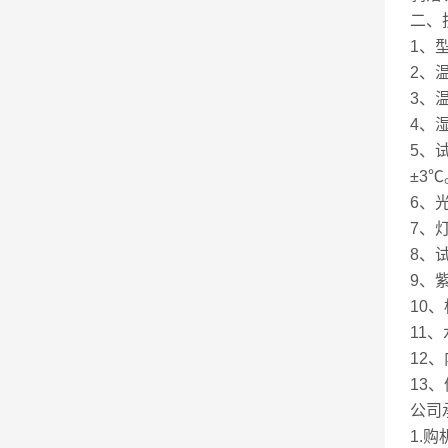
二、
1、
2、温
3、
4、湿
5、
±3℃
6、
7、灯
8、
9、紫
10、
11
12、
13、
公司
1.