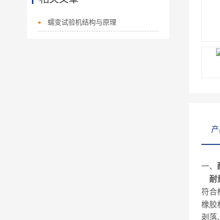
蠕变试验机结构与原理
产
一、
耐
符合
橡胶
剥落