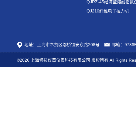
QJRZ-45经济型熔融指数
QJ210纤维电子拉力机
地址：上海市奉贤区邬桥镇安东路208号
邮箱：97365
©2026 上海倾技仪器仪表科技有限公司 版权所有 All Rights Res