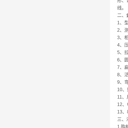
形、
线。
二、
1、型
2、测
3、
4、压
5、拉
6、圆
7、扁
8、活
9、弯
10、
11、
12、
13、
三、
1.