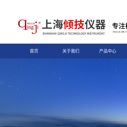
首页
关于我们
产品中心