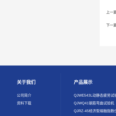
上一
下一
关于我们
产品展示
公司简介
QJWE543L动静态疲劳试
资料下载
QJWQ41钢筋弯曲试验机
QJRZ-45经济型熔融指数