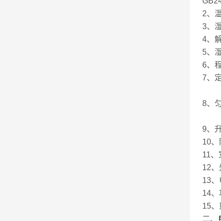
GB2
2、
3、湿
4、解
5、湿
6、
7、
湿度
8、
湿度
9、升
10、
11、
12、
13、
14、
15、
二、