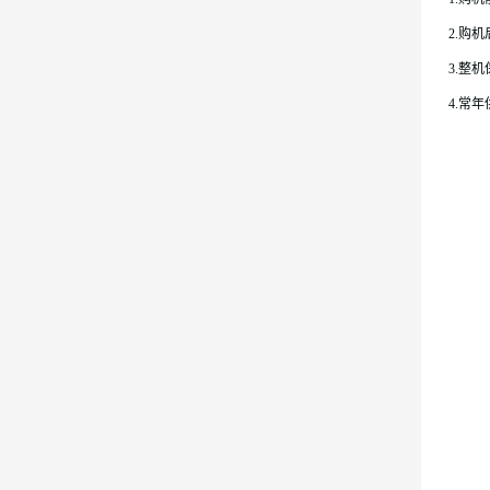
2.购
3.整
4.常