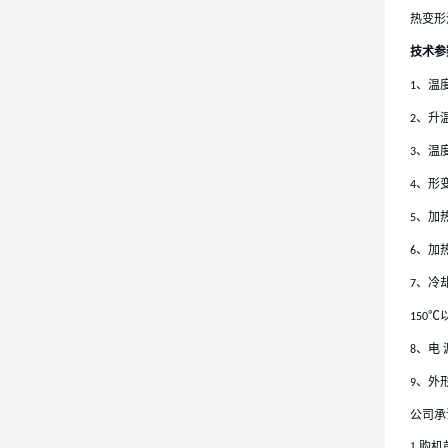
热变形
技术参
、温
1
、升
2
、温
3
、形
4
、加
5
、加
6
、冷
7
150℃
、电 
8
、外
9
公司承
1.购