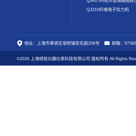
QJRZ-45经济型熔融指数
QJ210纤维电子拉力机
地址：上海市奉贤区邬桥镇安东路208号
邮箱：97365
©2026 上海倾技仪器仪表科技有限公司 版权所有 All Rights Res