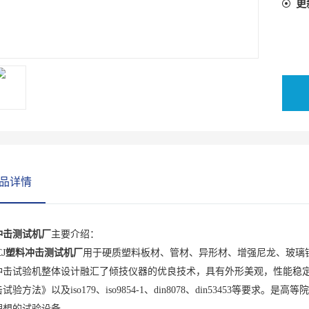
更
品详情
冲击测试机厂
主要介绍：
J
塑料冲击测试机厂
用于硬质塑料板材、管材、异形材、增强尼龙、玻璃
冲击试验机整体设计融汇了倾技仪器的优良技术，具有外形美观，性能稳
试验方法》以及iso179、iso9854-1、din8078、din53453等
理想的试验设备。