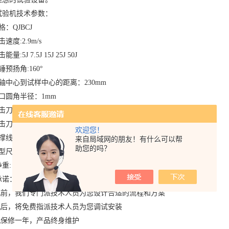
试验机技术参数：
格：QJBCJ
速度:2.9m/s
量:5J 7.5J 15J 25J 50J
锤预扬角:160°
轴中心到试样中心的距离：230mm
口圆角半径：1mm
击刀刃夹角：30°
击刀刃圆角半径：2mm
欢迎您！
线间距离:60 40 70 95
来自局域网的朋友！有什么可以帮
助您的吗？
型尺寸:长280×宽250×高500mm
重: 50kg
承诺：
购机前，我们专门派技术人员为您设计合适的流程和方案
购机后，将免费指派技术人员为您调试安装
整机保修一年，产品终身维护