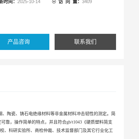
新时间：
2025-10-14
访 问 量：
3409
产品咨询
联系我们
钢、陶瓷、铸石电绝缘材料等非金属材料冲击韧性的测定。简
定可靠，操作简单的特点，并且符合
gb/t1043《硬质塑料简支
要求。是高等院校、科研实验所、商检仲裁、技术监督部门及其它行业化工