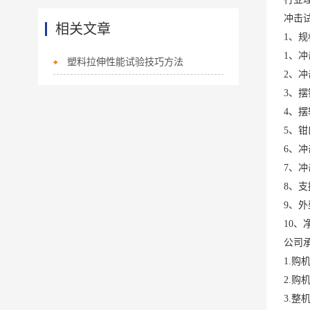
冲击
相关文章
1、规
1、冲击
塑料拉伸性能试验技巧方法
2、冲击能
3、摆
4、摆
5、钳
6、冲
7、冲
8、支撑
9、外
10、净
公司
1.
2.
3.