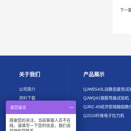
下一
关于我们
产品展示
公司简介
QJWE543L动静态疲劳试
资料下载
QJWQ41钢筋弯曲试验机
QJRZ-45经济型熔融指数
请您留言
QJ210纤维电子拉力机
感谢您的关注，当前客服人员不在
线，请填写一下您的信息，我们会
尽快和您联系。