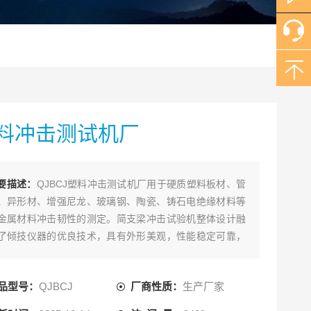
料冲击测试机厂
要描述：
QJBCJ塑料冲击测试机厂用于硬质塑料板材、管
、异形材、增强尼龙、玻璃钢、陶瓷、铸石电绝缘材料等
金属材料冲击韧性的测定。简支梁冲击试验机整体设计融
了倾技仪器的优良技术，具有外形美观，性能稳定可靠，
作简单的特点，并且符合gb/t1043《硬质塑料简支梁冲击
方法》以及iso179、iso9854-1、din8078、din53453等
品型号：
QJBCJ
厂商性质：
生产厂家
求。是高等院校、科研实验所、商检仲裁、技术监督部门