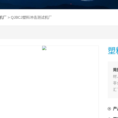
机厂
> QJBCJ塑料冲击测试机厂
塑
简
材
非
汇
操
试验
产
要