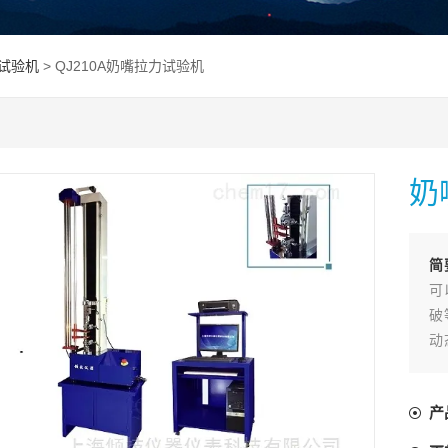
试验机
> QJ210A奶嘴拉力试验机
奶
简
可
破
动
验
单
产
大