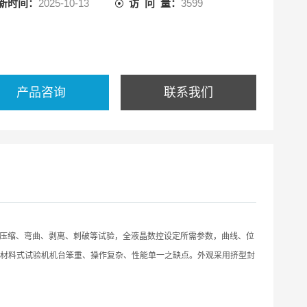
新时间：
2025-10-13
访 问 量：
3599
产品咨询
联系我们
压缩、弯曲、剥离、刺破等试验，全液晶数控设定所需参数，曲线、位
材料式试验机机台笨重、操作复杂、性能单一之缺点。外观采用挤型封