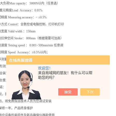
i大负荷Max capacity： 50
00N以内（任意选）
重元精度Load Accuracy：0.01%
度 Measuring accuracy：< ±0.5%
作方式 Control：全数控或电脑控制、打印机打印
度 Valid width ：150mm
拉伸空间 Stroke： 800mm（根据需要可加高）
度 Tetxing speed ： 0.001~500mm/min 任意调
精度 Speed Accuracy：±0.5%以内；
测量精度Stroke Accuracy：±0.5%以内；
测量精度Displacement Accuracy：±0.5%以内
欢迎您！
来自局域网的朋友！有什么可以帮
装置 Safety device：电子限位保护，紧急停止键 Safeguard stroke
助您的吗？
重量Main Unit Weight ：约45kg
诺：
机前，我们专门派技术人员为您设计流程和方案
机后，将免费指派技术人员为您调试安装
机保修一年，产品终身维护
年供应设备的易损件及耗品确保仪器能使用