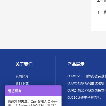
上一
下一
关于我们
产品展示
公司简介
QJWE543L动静态疲劳试
资料下载
QJWQ41钢筋弯曲试验机
QJRZ-45经济型熔融指数
请您留言
QJ210纤维电子拉力机
感谢您的关注，当前客服人员不在
线，请填写一下您的信息，我们会