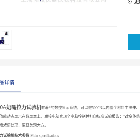
更
品详情
10A
奶嘴拉力试验机
有着
*的数控显示系统，
可以做50
00N
以内整个材料中拉伸、
值能动态显示在数显器上，联接电脑实现全电脑控制并打印标准试验报告；
改变传统
*
级烤漆处理，更显美观大方。
力试验机
技术参数
Main specifications