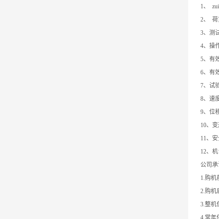
1、 zu
2、 荷
3、测试精
4、操
5、有效宽
6、有效
7、试验速
8、速度
9、位移
10、变形
11、安全
12、机台
公司承
1.购
2.购
3.整
4.常