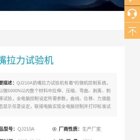
嘴拉力试验机
要描述：
QJ210A奶嘴拉力试验机有着*的微机控制系统，
以做5000N以内整个材料中拉伸、压缩、弯曲、剥离、刺
等试验，全电脑控制设定所需参数，曲线、位移、力值能
态显示任意设定，联接电脑实现全电脑控制并打印标准试
报告；*改变传统材料式试验机机台笨重、操作复杂、性能
一之缺点。外观采用挤型封板及高级烤漆处理，更显美观
品型号：
QJ210A
厂商性质：
生产厂家
方