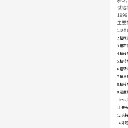
验.
试验
199
主要技术
1.测量
2.扭距
3.扭距
4.扭转
5.扭
6.扭转
7.扭角
8.扭转
9.速度
10.z
11.夹
12.
14.外