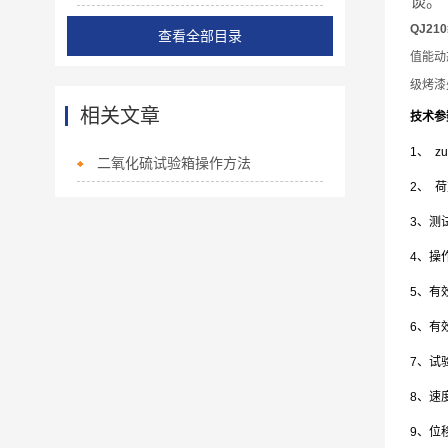
谈。
QJ2
查看全部目录
值能动
级烤漆
相关文章
技术参
1、 
二氧化硫试验箱操作方法
2、 
3、测试
4、
5、有
6、有
7、试验
8、速度
9、位移