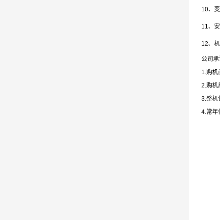
10、变
11
、安
12、机
公司承
1.购
2.购
3.整
4.常