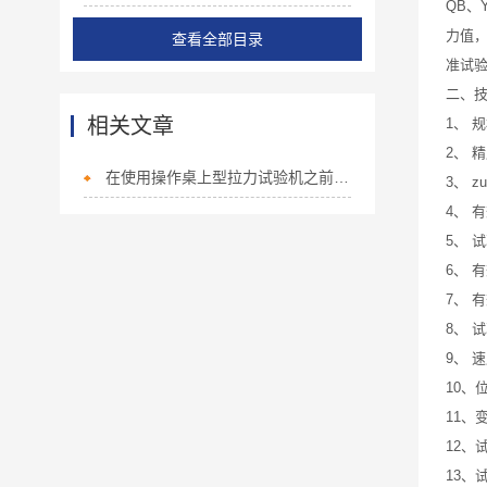
QB、
力值
查看全部目录
准试验
二、
相关文章
1、 规
2、 
在使用操作桌上型拉力试验机之前必读事项
3、 
4、 有
5、 
6、 
7、 
8、 试
9、 
10、
11、
12、
13、