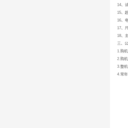
14、
15、
16、电
17、尺
18、
三、
1.购
2.购
3.整
4.常