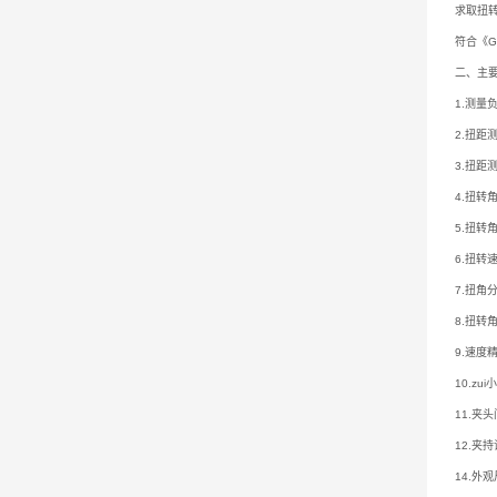
求取扭转
符合《GB
二、主
1.测
2.扭距
3.扭距
4.扭转
5.扭转
6.扭转
7.扭
8.扭
9.速
10.z
11.夹头
12.夹
14.外