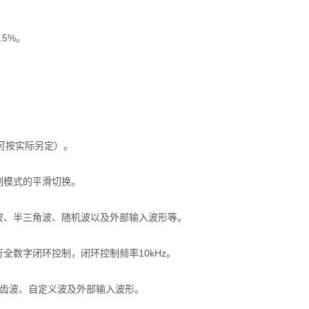
.5%。
z（可按实际另定）。
制模式的平滑切换。
波、半三角波、随机波以及外部输入波形等。
全数字闭环控制，闭环控制频率10kHz。
锯齿波、自定义波及外部输入波形。